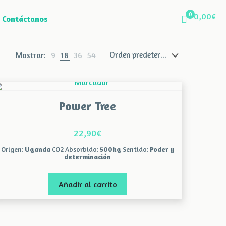
0
0,00€
Contáctanos
Mostrar:
9
18
36
54
Power Tree
22,90
€
Origen:
Uganda
CO2 Absorbido:
500kg
Sentido:
Poder y
determinación
Añadir al carrito