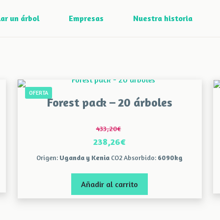
ar un árbol
Empresas
Nuestra historia
OFERTA
Forest pack – 20 árboles
433,20
€
El
238,26
€
precio
El
Origen:
Uganda y Kenia
CO2 Absorbido:
6090kg
original
precio
era:
actual
Añadir al carrito
433,20€.
es:
238,26€.