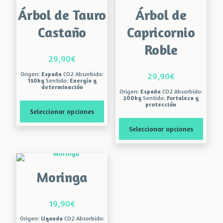
Árbol de Tauro
Árbol de
Castaño
Capricornio
Roble
29,90
€
Origen:
España
CO2 Absorbido:
29,90
€
150kg
Sentido:
Energía y
determinación
Origen:
España
CO2 Absorbido:
200kg
Sentido:
Fortaleza y
protección
Seleccionar opciones
Seleccionar opciones
Este
producto
Este
tiene
producto
múltiples
tiene
variantes.
Moringa
múltiples
Las
variantes.
opciones
Las
se
19,90
€
opciones
pueden
se
elegir
Origen:
Uganda
CO2 Absorbido: