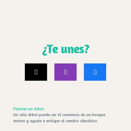
opciones
pueden
se
elegir
pueden
en
elegir
la
en
página
la
de
página
producto
de
¿Te unes?
producto
Plantar un árbol
Un sólo árbol puede ser el comienzo de un bosque
entero y ayuda a mitigar el cambio climático.