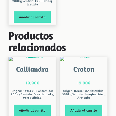
pueden
en
200kg
Sentido:
Equilibrio y
justicia
elegir
la
en
página
la
de
Añadir al carrito
página
producto
de
producto
Productos
relacionados
Calliandra
Croton
19,90
€
19,90
€
Origen:
Kenia
CO2 Absorbido:
Origen:
Kenia
CO2 Absorbido:
200kg
Sentido:
Creatividad y
300kg
Sentido:
Imaginación y
versatilidad
Armonía
Añadir al carrito
Añadir al carrito