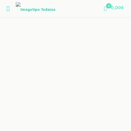
0
0,00€
Mvule
19,90
€
Origen
Uganda
Especie científica
Maesopsis eminii
CO2 Absorvido
200 Kg