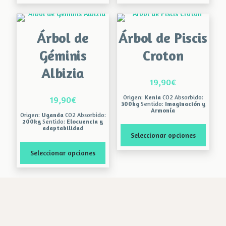
Árbol de
Árbol de Piscis
Géminis
Croton
Albizia
19,90
€
Origen:
Kenia
CO2 Absorbido:
19,90
€
300kg
Sentido:
Imaginación y
Armonía
Origen:
Uganda
CO2 Absorbido:
200kg
Sentido:
Elocuencia y
adaptabilidad
Seleccionar opciones
Seleccionar opciones
Este
producto
Este
tiene
producto
múltiples
tiene
variantes.
múltiples
Las
variantes.
opciones
Las
se