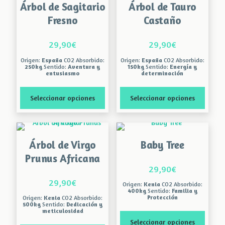
Árbol de Sagitario
Árbol de Tauro
múltiples
múltiples
variantes.
variantes.
Fresno
Castaño
Las
Las
opciones
opciones
29,90
€
29,90
€
se
se
pueden
pueden
Origen:
España
CO2 Absorbido:
Origen:
España
CO2 Absorbido:
elegir
elegir
250kg
Sentido:
Aventura y
150kg
Sentido:
Energía y
entusiasmo
determinación
en
en
la
la
página
página
Seleccionar opciones
Seleccionar opciones
de
de
producto
producto
Este
Este
producto
producto
tiene
tiene
Árbol de Virgo
Baby Tree
múltiples
múltiples
variantes.
variantes.
Prunus Africana
Las
Las
29,90
€
opciones
opciones
29,90
€
se
se
Origen:
Kenia
CO2 Absorbido:
400kg
Sentido:
Familia y
pueden
pueden
Protección
Origen:
Kenia
CO2 Absorbido:
elegir
elegir
500kg
Sentido:
Dedicación y
meticulosidad
en
en
la
la
Seleccionar opciones