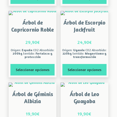
de
producto
Este
Este
producto
producto
tiene
tiene
Árbol de
Árbol de Escorpio
múltiples
múltiples
variantes.
variantes.
Capricornio Roble
Jackfruit
Las
Las
opciones
opciones
29,90
€
24,90
€
se
se
pueden
pueden
Origen:
España
CO2 Absorbido:
Origen:
Uganda
CO2 Absorbido:
elegir
elegir
200kg
Sentido:
Fortaleza y
220kg
Sentido:
Magnetismo y
protección
transformación
en
en
la
la
página
página
Seleccionar opciones
Seleccionar opciones
de
de
producto
producto
Este
Este
producto
producto
tiene
tiene
Árbol de Géminis
Árbol de Leo
múltiples
múltiples
variantes.
variantes.
Albizia
Guayaba
Las
Las
opciones
opciones
19,90
€
19,90
€
se
se