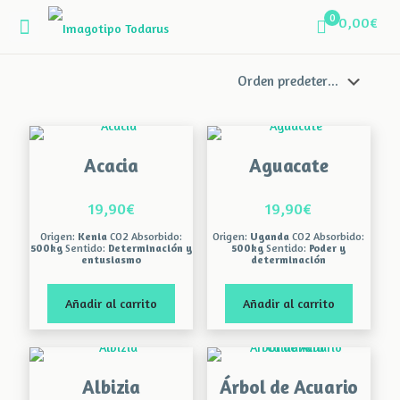
0
0,00€
Acacia
Aguacate
19,90
€
19,90
€
Origen:
Kenia
CO2 Absorbido:
Origen:
Uganda
CO2 Absorbido:
500kg
Sentido:
Determinación y
500kg
Sentido:
Poder y
entusiasmo
determinación
Añadir al carrito
Añadir al carrito
Albizia
Árbol de Acuario