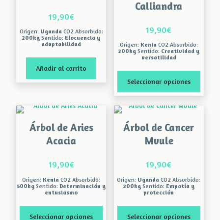
Calliandra
19,90
€
19,90
€
Origen:
Uganda
CO2 Absorbido:
200kg
Sentido:
Elocuencia y
adaptabilidad
Origen:
Kenia
CO2 Absorbido:
200kg
Sentido:
Creatividad y
versatilidad
Añadir al carrito
Seleccionar opciones
Este
producto
tiene
Árbol de Aries
Árbol de Cancer
múltiples
variantes.
Acacia
Mvule
Las
opciones
19,90
€
19,90
€
se
pueden
Origen:
Kenia
CO2 Absorbido:
Origen:
Uganda
CO2 Absorbido:
elegir
500kg
Sentido:
Determinación y
200kg
Sentido:
Empatía y
entusiasmo
protección
en
la
página
Seleccionar opciones
Seleccionar opciones