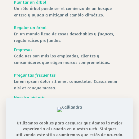
Plantar un árbol
Un sólo árbol puede ser el comienzo de un bosque
entero y ayuda a mitigar el cambio climático.
Regalar un árbol
En un mundo lleno de cosas desechables y fugaces,
regala raíces profundas.
Empresas
Cada vez son más los empleados, clientes y
consumidores que eligen marcas comprometidas.
Preguntas frecuentes
Lorem ipsum dolor sit amet consectetur. Cursus enim
nisl et congue massa.
Nuestra historia
Los árboles son solo una forma cuantificable de medir
nuestro impacto positivo en el planeta, pero nuestros
proyectos van mucho más allá.
Utilizamos cookies para asegurar que damos la mejor
experiencia al usuario en nuestra web. Si sigues
Contáctanos
utilizando este sitio asumiremos que estás de acuerdo.
Lorem ipsum dolor sit amet consectetur. Aliquam