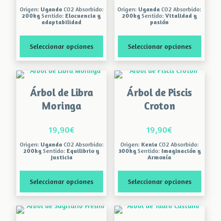
pueden
pueden
Origen:
Uganda
CO2 Absorbido:
Origen:
Uganda
CO2 Absorbido:
elegir
elegir
200kg
Sentido:
Elocuencia y
200kg
Sentido:
Vitalidad y
adaptabilidad
pasión
en
en
la
la
página
página
Seleccionar opciones
Seleccionar opciones
de
de
producto
producto
Este
Este
producto
producto
tiene
tiene
Árbol de Libra
Árbol de Piscis
múltiples
múltiples
variantes.
variantes.
Moringa
Croton
Las
Las
opciones
opciones
19,90
€
19,90
€
se
se
pueden
pueden
Origen:
Uganda
CO2 Absorbido:
Origen:
Kenia
CO2 Absorbido:
elegir
elegir
200kg
Sentido:
Equilibrio y
300kg
Sentido:
Imaginación y
justicia
Armonía
en
en
la
la
página
página
Seleccionar opciones
Seleccionar opciones
de
de
producto
producto
Este
Este
producto
producto
tiene
tiene